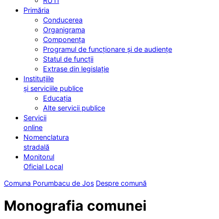
RUTI
Primăria
Conducerea
Organigrama
Componența
Programul de funcționare și de audiențe
Statul de funcții
Extrase din legislație
Instituțiile
și serviciile publice
Educația
Alte servicii publice
Servicii
online
Nomenclatura
stradală
Monitorul
Oficial Local
Comuna Porumbacu de Jos
Despre comună
Monografia comunei