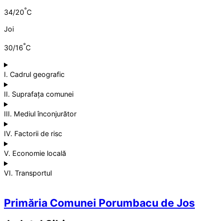
°
34/20
C
Joi
°
30/16
C
I. Cadrul geografic
II. Suprafața comunei
III. Mediul înconjurător
IV. Factorii de risc
V. Economie locală
VI. Transportul
Primăria Comunei Porumbacu de Jos