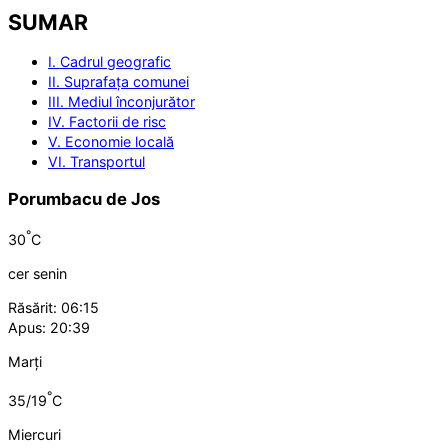
SUMAR
I. Cadrul geografic
II. Suprafața comunei
III. Mediul înconjurător
IV. Factorii de risc
V. Economie locală
VI. Transportul
Porumbacu de Jos
°
30
C
cer senin
Răsărit: 06:15
Apus: 20:39
Marți
°
35/19
C
Miercuri