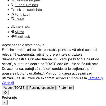
Contrast negativ
Fundal luminos
Link-uri subliniate
Font lizibil
Reset
Hartă site
Ajutor
Feedback
Acest site folosește cookie
Folosim cookie-uri pe site-ul nostru pentru a vă oferi cea mai
relevantă experiență, reținând preferințele și vizitele
dumneavoastră. Prin efectuarea unui click pe butonul „Sunt de
acord”, sunteți de acord ca TOATE cookie-urile să fie utilizate.
De asemenea, puteți să refuzați cookie-urile opționale prin
apăsarea butonului „Refuz”. Prin continuarea accesării sau
utilizării Site-ului web vă exprimați acordul cu privire la
Termeni și
Condiții
.
Accept TOATE
Resping opționale
Preferințe
🍪
Preferințe
×