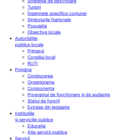
Strategia de dezvoltare
Turism
Însemnele specifice comunei
Simbolurile Naționale
Populația
Obiective locale
Autoritățile
publice locale
Primarul
Consiliul local
RUTI
Primăria
Conducerea
Organigrama
Componența
Programul de funcționare și de audiențe
Statul de funcții
Extrase din legislație
Instituțiile
și serviciile publice
Educația
Alte servicii publice
Servicii