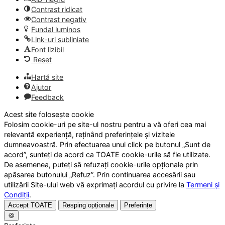
Contrast ridicat
Contrast negativ
Fundal luminos
Link-uri subliniate
Font lizibil
Reset
Hartă site
Ajutor
Feedback
Acest site folosește cookie
Folosim cookie-uri pe site-ul nostru pentru a vă oferi cea mai
relevantă experiență, reținând preferințele și vizitele
dumneavoastră. Prin efectuarea unui click pe butonul „Sunt de
acord”, sunteți de acord ca TOATE cookie-urile să fie utilizate.
De asemenea, puteți să refuzați cookie-urile opționale prin
apăsarea butonului „Refuz”. Prin continuarea accesării sau
utilizării Site-ului web vă exprimați acordul cu privire la
Termeni și
Condiții
.
Accept TOATE
Resping opționale
Preferințe
🍪