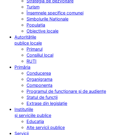
Strategia de dezvoltare
Turism
Însemnele specifice comunei
Simbolurile Naționale
Populația
Obiective locale
Autoritățile
publice locale
Primarul
Consiliul local
RUTI
Primăria
Conducerea
Organigrama
Componența
Programul de funcționare și de audiențe
Statul de funcții
Extrase din legislație
Instituțiile
și serviciile publice
Educația
Alte servicii publice
Servicii