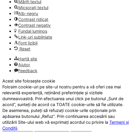
Măriți textul
Micșorați textul
Alb-negru
Contrast ridicat
Contrast negativ
Fundal luminos
Link-uri subliniate
Font lizibil
Reset
Hartă site
Ajutor
Feedback
Acest site folosește cookie
Folosim cookie-uri pe site-ul nostru pentru a vă oferi cea mai
relevantă experiență, reținând preferințele și vizitele
dumneavoastră. Prin efectuarea unui click pe butonul „Sunt de
acord”, sunteți de acord ca TOATE cookie-urile să fie utilizate.
De asemenea, puteți să refuzați cookie-urile opționale prin
apăsarea butonului „Refuz”. Prin continuarea accesării sau
utilizării Site-ului web vă exprimați acordul cu privire la
Termeni și
Condiții
.