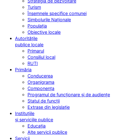
Strategia de dezvoltare
Turism
Însemnele specifice comunei
Simbolurile Naționale
Populația
Obiective locale
Autoritățile
publice locale
Primarul
Consiliul local
RUTI
Primăria
Conducerea
Organigrama
Componența
Programul de funcționare și de audiențe
Statul de funcții
Extrase din legislație
Instituțiile
și serviciile publice
Educația
Alte servicii publice
Servicii