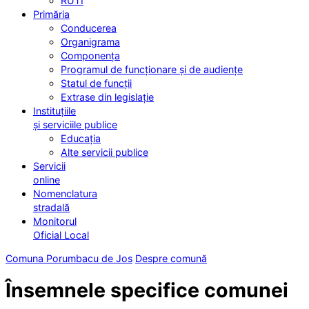
RUTI
Primăria
Conducerea
Organigrama
Componența
Programul de funcționare și de audiențe
Statul de funcții
Extrase din legislație
Instituțiile
și serviciile publice
Educația
Alte servicii publice
Servicii
online
Nomenclatura
stradală
Monitorul
Oficial Local
Comuna Porumbacu de Jos
Despre comună
Însemnele specifice comunei