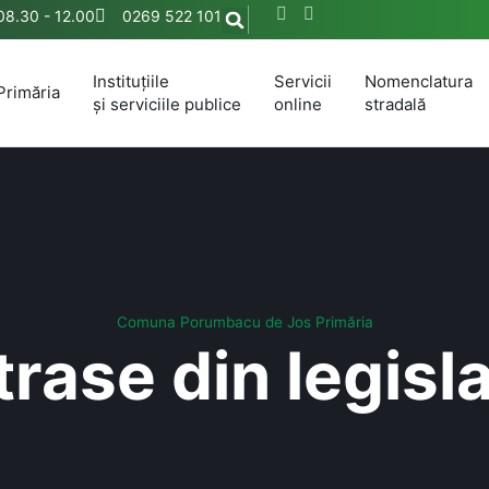
 08.30 - 12.00
0269 522 101
Instituțiile
Servicii
Nomenclatura
Primăria
și serviciile publice
online
stradală
Comuna Porumbacu de Jos
Primăria
trase din legisla