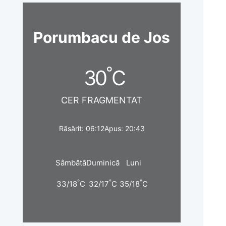
Porumbacu de Jos
°
30
C
CER FRAGMENTAT
Răsărit: 06:12
Apus: 20:43
Sâmbătă
Duminică
Luni
°
°
°
33/18
C
32/17
C
35/18
C