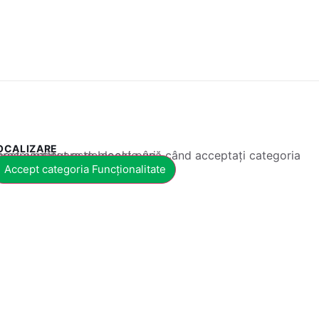
OCALIZARE
 conținut este blocat până când acceptați categoria corespunzătoare de cookie-uri.
Accept categoria Funcționalitate