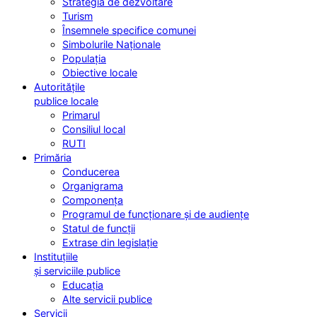
Strategia de dezvoltare
Turism
Însemnele specifice comunei
Simbolurile Naționale
Populația
Obiective locale
Autoritățile
publice locale
Primarul
Consiliul local
RUTI
Primăria
Conducerea
Organigrama
Componența
Programul de funcționare și de audiențe
Statul de funcții
Extrase din legislație
Instituțiile
și serviciile publice
Educația
Alte servicii publice
Servicii