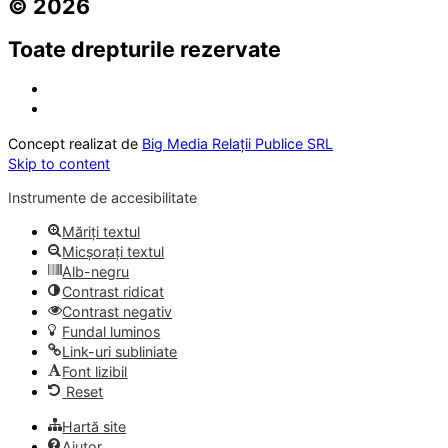
© 2026
Toate drepturile rezervate
Concept realizat de
Big Media Relații Publice SRL
Skip to content
Instrumente de accesibilitate
Măriți textul
Micșorați textul
Alb-negru
Contrast ridicat
Contrast negativ
Fundal luminos
Link-uri subliniate
Font lizibil
Reset
Hartă site
Ajutor