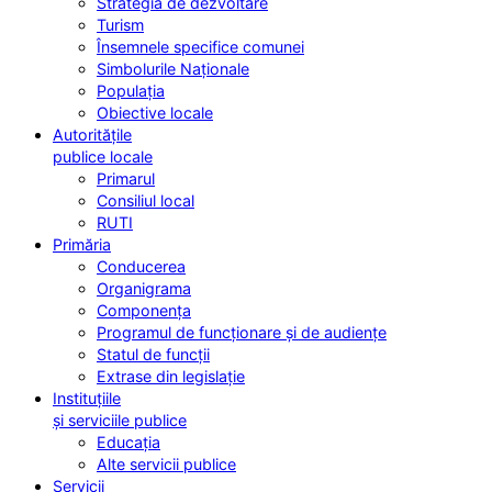
Strategia de dezvoltare
Turism
Însemnele specifice comunei
Simbolurile Naționale
Populația
Obiective locale
Autoritățile
publice locale
Primarul
Consiliul local
RUTI
Primăria
Conducerea
Organigrama
Componența
Programul de funcționare și de audiențe
Statul de funcții
Extrase din legislație
Instituțiile
și serviciile publice
Educația
Alte servicii publice
Servicii