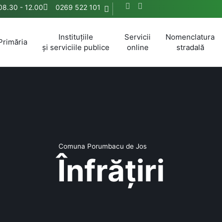
 08.30 - 12.00
0269 522 101
Instituțiile
Servicii
Nomenclatura
Primăria
și serviciile publice
online
stradală
Comuna Porumbacu de Jos
Înfrățiri