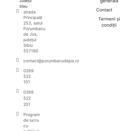
generală
Județul
Sibiu
Contact
strada
Principală
Termeni și
253, satul
condiții
Porumbacu
de Jos,
județul
Sibiu
557190
contact@porumbacudejos.ro
0269
522
101
0269
522
201
Program
de lucru
cu