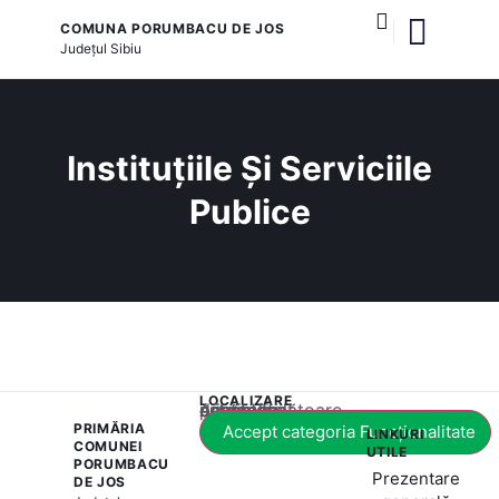
COMUNA PORUMBACU DE JOS
Județul
Sibiu
și serviciile publice
Instituțiile Și Serviciile
Publice
LOCALIZARE
Acest conținut este blocat până când acceptați categoria corespunzătoare de cookie-uri.
PRIMĂRIA
Accept categoria Funcționalitate
LINKURI
COMUNEI
UTILE
PORUMBACU
Prezentare
DE JOS