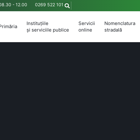
 08.30 - 12.00
0269 522 101
Instituțiile
Servicii
Nomenclatura
Primăria
și serviciile publice
online
stradală