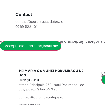
Contact
contact@porumbacudejos.ro
0269 522 101
Acest conținut este blocat până când acceptați categoria 
Accept categoria Funcționalitate
PRIMĂRIA COMUNEI PORUMBACU DE
L
Acest
JOS
Județul
Sibiu
strada Principală 253, satul Porumbacu de
Jos, județul Sibiu 557190
contact@porumbacudejos.ro