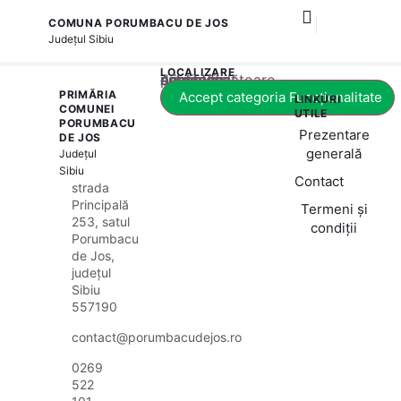
COMUNA PORUMBACU DE JOS
și serviciile publice
Județul
Sibiu
LOCALIZARE
Acest conținut este blocat până când acceptați categoria corespunzătoare de cookie-uri.
PRIMĂRIA
Accept categoria Funcționalitate
LINKURI
COMUNEI
UTILE
PORUMBACU
Prezentare
DE JOS
generală
Județul
Sibiu
Contact
strada
Principală
Termeni și
253, satul
condiții
Porumbacu
de Jos,
județul
Sibiu
557190
contact@porumbacudejos.ro
0269
522