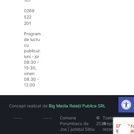
101
0269
522
201
Program
de lucru
cu
publicul:
luni - joi
08:30 -
15:30,
vineri
08.30 -
12.00
Open
Concept realizat de
Big Media Relații Publice SRL
Comuna
©
Toate
Porumbacu de
2026
drepturile
Jos | județul Sibiu
rezervate
🍪