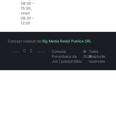
08:30 -
15:30,
vineri
08.30 -
12.00
Concept realizat de
Big Media Relații Publice SRL
Comuna
©
Toate
Porumbacu de
2026
drepturile
Jos | județul Sibiu
rezervate