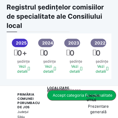
Registrul ședințelor comisiilor
de specialitate ale Consiliului
local
2025
2024
2023
2022
0
+
0
0
0
ședințe
ședințe
ședințe
ședințe
Vezi
Vezi
Vezi
Vezi
detalii
detalii
detalii
detalii
LOCALIZARE
Acest conținut este blocat până când acceptați categoria corespunzătoare de cookie-uri.
PRIMĂRIA
Accept categoria Funcționalitate
LINKURI
COMUNEI
UTILE
PORUMBACU
Prezentare
DE JOS
generală
Județul
Sibiu