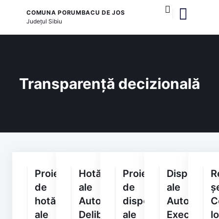
COMUNA PORUMBACU DE JOS
Județul
Sibiu
și serviciile publice
Transparență decizională
Proiecte
Hotărâri
Proiecte
Dispoziții
R
de
ale
de
ale
ș
hotărâri
Autorității
dispoziții
Autorității
C
ale
Deliberative
ale
Executive
l