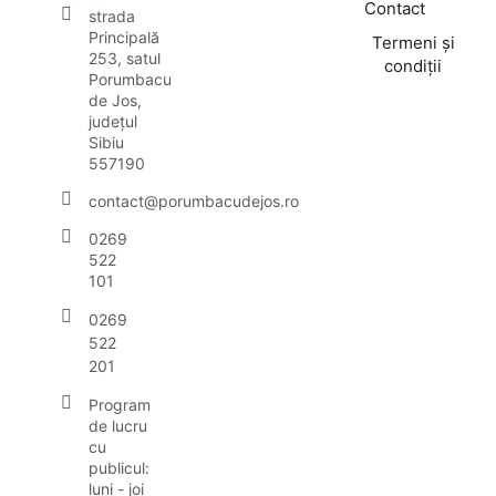
Contact
strada
Principală
Termeni și
253, satul
condiții
Porumbacu
de Jos,
județul
Sibiu
557190
contact@porumbacudejos.ro
0269
522
101
0269
522
201
Program
de lucru
cu
publicul:
luni - joi