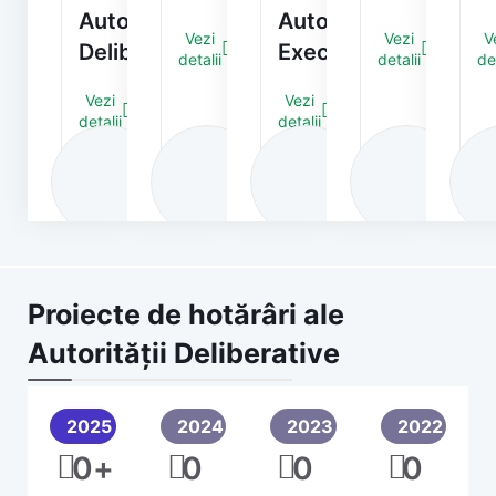
Autorității
Autorității
Vezi
Vezi
V
Deliberative
Executive
detalii
detalii
det
Vezi
Vezi
detalii
detalii
Proiecte de hotărâri ale
Autorității Deliberative
2025
2024
2023
2022
0
+
0
0
0