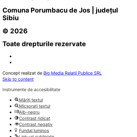
Comuna Porumbacu de Jos | județul
Sibiu
© 2026
Toate drepturile rezervate
Concept realizat de
Big Media Relații Publice SRL
Skip to content
Instrumente de accesibilitate
Măriți textul
Micșorați textul
Alb-negru
Contrast ridicat
Contrast negativ
Fundal luminos
Link-uri subliniate