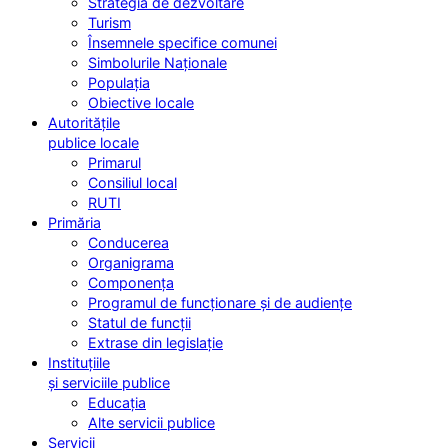
Strategia de dezvoltare
Turism
Însemnele specifice comunei
Simbolurile Naționale
Populația
Obiective locale
Autoritățile
publice locale
Primarul
Consiliul local
RUTI
Primăria
Conducerea
Organigrama
Componența
Programul de funcționare și de audiențe
Statul de funcții
Extrase din legislație
Instituțiile
și serviciile publice
Educația
Alte servicii publice
Servicii