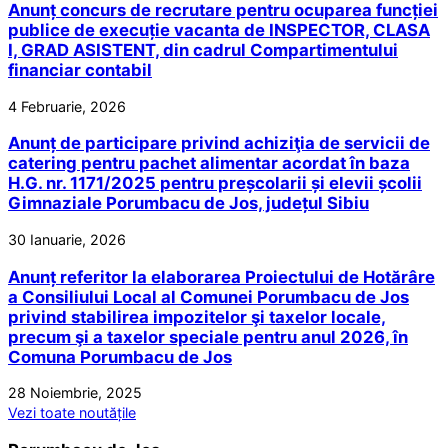
Anunț concurs de recrutare pentru ocuparea funcției
publice de execuție vacanta de INSPECTOR, CLASA
I, GRAD ASISTENT, din cadrul Compartimentului
financiar contabil
4 Februarie, 2026
Anunț de participare privind achiziţia de servicii de
catering pentru pachet alimentar acordat în baza
H.G. nr. 1171/2025 pentru preșcolarii și elevii școlii
Gimnaziale Porumbacu de Jos, județul Sibiu
30 Ianuarie, 2026
Anunț referitor la elaborarea Proiectului de Hotărâre
a Consiliului Local al Comunei Porumbacu de Jos
privind stabilirea impozitelor şi taxelor locale,
precum şi a taxelor speciale pentru anul 2026, în
Comuna Porumbacu de Jos
28 Noiembrie, 2025
Vezi toate noutățile