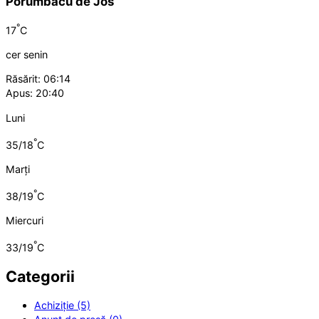
Porumbacu de Jos
°
17
C
cer senin
Răsărit: 06:14
Apus: 20:40
Luni
°
35/18
C
Marți
°
38/19
C
Miercuri
°
33/19
C
Categorii
Achiziție (5)