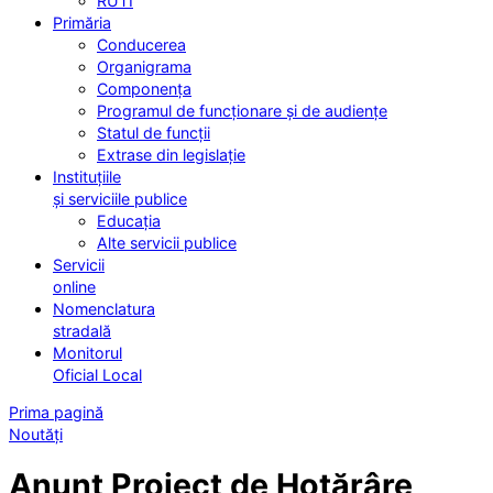
RUTI
Primăria
Conducerea
Organigrama
Componența
Programul de funcționare și de audiențe
Statul de funcții
Extrase din legislație
Instituțiile
și serviciile publice
Educația
Alte servicii publice
Servicii
online
Nomenclatura
stradală
Monitorul
Oficial Local
Prima pagină
Noutăți
Anunț Proiect de Hotărâre