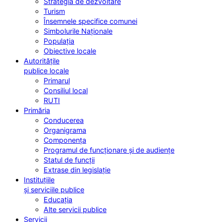
Strategia de dezvoltare
Turism
Însemnele specifice comunei
Simbolurile Naționale
Populația
Obiective locale
Autoritățile
publice locale
Primarul
Consiliul local
RUTI
Primăria
Conducerea
Organigrama
Componența
Programul de funcționare și de audiențe
Statul de funcții
Extrase din legislație
Instituțiile
și serviciile publice
Educația
Alte servicii publice
Servicii