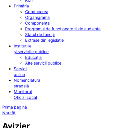
RUTI
Primăria
Conducerea
Organigrama
Componența
Programul de funcționare și de audiențe
Statul de funcții
Extrase din legislație
Instituțiile
și serviciile publice
Educația
Alte servicii publice
Servicii
online
Nomenclatura
stradală
Monitorul
Oficial Local
Prima pagină
Noutăți
Avizier