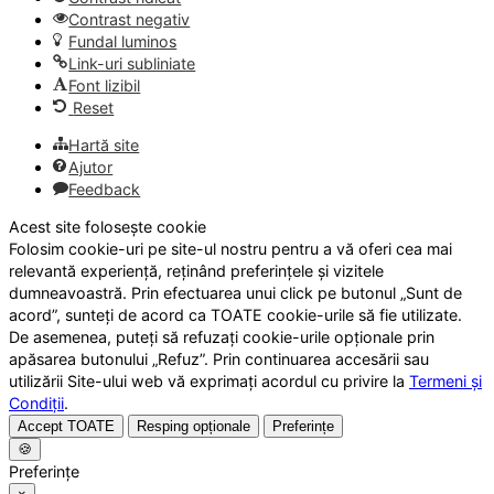
Contrast negativ
Fundal luminos
Link-uri subliniate
Font lizibil
Reset
Hartă site
Ajutor
Feedback
Acest site folosește cookie
Folosim cookie-uri pe site-ul nostru pentru a vă oferi cea mai
relevantă experiență, reținând preferințele și vizitele
dumneavoastră. Prin efectuarea unui click pe butonul „Sunt de
acord”, sunteți de acord ca TOATE cookie-urile să fie utilizate.
De asemenea, puteți să refuzați cookie-urile opționale prin
apăsarea butonului „Refuz”. Prin continuarea accesării sau
utilizării Site-ului web vă exprimați acordul cu privire la
Termeni și
Condiții
.
Accept TOATE
Resping opționale
Preferințe
🍪
Preferințe