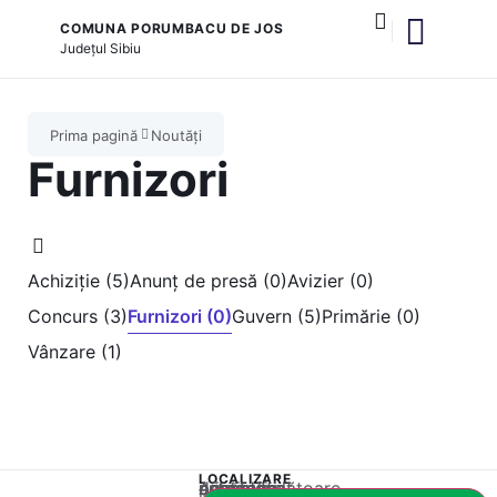
COMUNA PORUMBACU DE JOS
Județul
Sibiu
și serviciile publice
Prima pagină
Noutăți
Furnizori
Achiziție (5)
Anunț de presă (0)
Avizier (0)
Concurs (3)
Furnizori (0)
Guvern (5)
Primărie (0)
Vânzare (1)
LOCALIZARE
Acest conținut este blocat până când acceptați categoria corespunzătoare de cookie-uri.