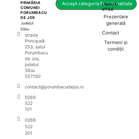
PRIMĂRIA
Accept categoria Funcționalitate
LINKURI
COMUNEI
UTILE
PORUMBACU
Prezentare
DE JOS
generală
Județul
Sibiu
Contact
strada
Principală
Termeni și
253, satul
condiții
Porumbacu
de Jos,
județul
Sibiu
557190
contact@porumbacudejos.ro
0269
522
101
0269
522
201