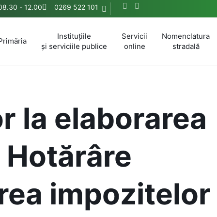
 08.30 - 12.00
0269 522 101
Instituțiile
Servicii
Nomenclatura
Primăria
și serviciile publice
online
stradală
r la elaborarea
e Hotărâre
irea impozitelor