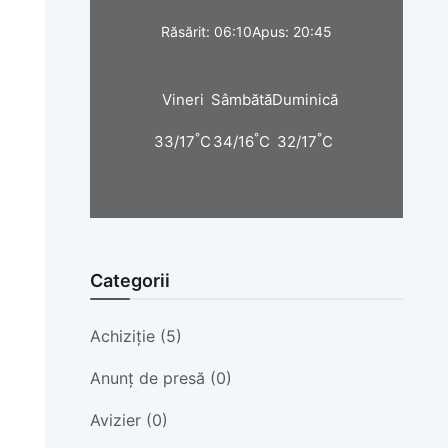
Răsărit: 06:10
Apus: 20:45
Vineri
Sâmbătă
Duminică
°
°
°
33/17
C
34/16
C
32/17
C
Categorii
Achiziție (5)
Anunț de presă (0)
Avizier (0)