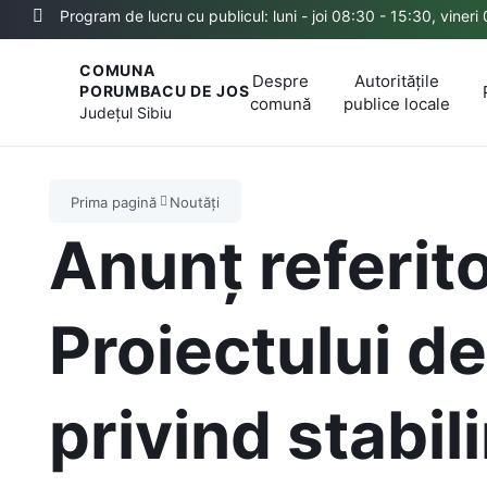
Program de lucru cu publicul: luni - joi 08:30 - 15:30, vineri
COMUNA
Despre
Autoritățile
PORUMBACU DE JOS
comună
publice locale
Județul
Sibiu
Prima pagină
Noutăți
Anunț referito
Proiectului d
privind stabil