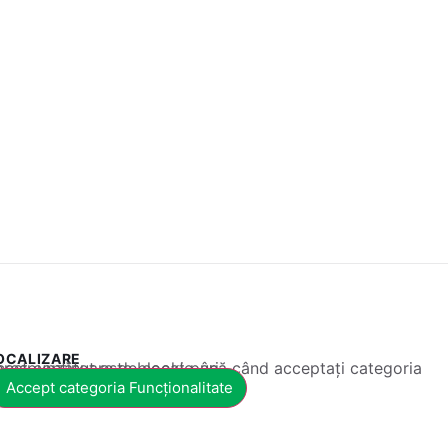
OCALIZARE
 conținut este blocat până când acceptați categoria corespunzătoare de cookie-uri.
Accept categoria Funcționalitate