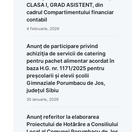
CLASA I, GRAD ASISTENT, din
cadrul Compartimentului financiar
contabil
4 Februarie, 2026
Anunț de participare privind
achiziţia de servicii de catering
pentru pachet alimentar acordat în
baza H.G. nr. 1171/2025 pentru
preșcolarii și elevii școlii
Gimnaziale Porumbacu de Jos,
județul Sibiu
30 Ianuarie, 2026
Anunț referitor la elaborarea
Proiectului de Hotărâre a Consiliului
Local al Comunei Porumbacu de Jos